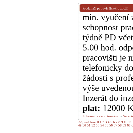
Prodavači potravinářského zboží
min. vyučení z
schopnost pra
týdně PD včet
5.00 hod. odp
pracovišti je
telefonicky d
žádosti s pro
výše uvedeno
Inzerát do inz
plat:
12000 
-
Zobrazení celého inzerátu
Smazán
<< předchozí
0
1
2
3
4
5
6
7
8
9
10
11
49
50
51
52
53
54
55
56
57
58
59
60