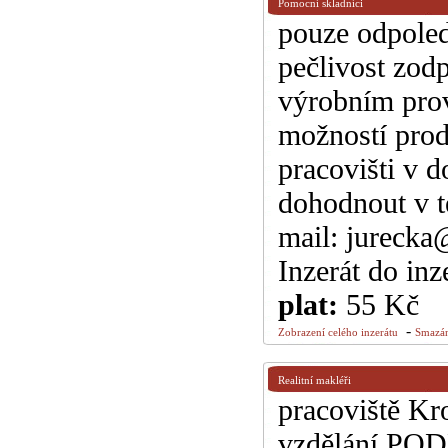
Pomocní skladníci
pouze odpoled
pečlivost zod
výrobním prov
možností prod
pracovišti v 
dohodnout v té
mail: jurecka
Inzerát do inz
plat:
55 Kč
-
Zobrazení celého inzerátu
Smazán
Realitní makléři
pracoviště Kr
vzdělání POD