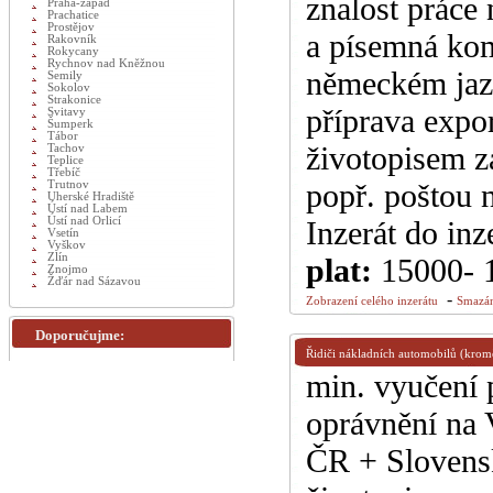
znalost práce 
Praha-západ
Prachatice
Prostějov
a písemná kom
Rakovník
Rokycany
Rychnov nad Kněžnou
německém jazy
Semily
Sokolov
Strakonice
příprava expo
Svitavy
Šumperk
Tábor
životopisem za
Tachov
Teplice
Třebíč
popř. poštou 
Trutnov
Uherské Hradiště
Ústí nad Labem
Ústí nad Orlicí
Inzerát do inz
Vsetín
Vyškov
Zlín
plat:
15000- 
Znojmo
Žďár nad Sázavou
-
Zobrazení celého inzerátu
Smazán
Doporučujme:
Řidiči nákladních automobilů (krom
min. vyučení 
oprávnění na
ČR + Slovensk