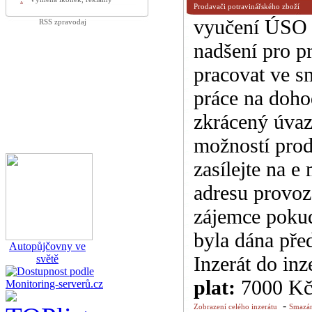
Prodavači potravinářského zboží
vyučení ÚSO 
RSS zpravodaj
nadšení pro pr
pracovat ve 
práce na dohod
zkrácený úvaz
možností prod
zasílejte na e
adresu provoz
zájemce pokud
byla dána pře
Autopůjčovny ve
Inzerát do inz
světě
plat:
7000 K
-
Zobrazení celého inzerátu
Smazán