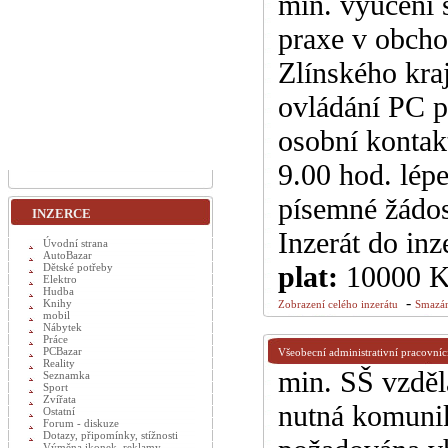
min. vyučení 
praxe v obcho
Zlínského kra
ovládání PC 
osobní kontak
9.00 hod. lép
písemné žádos
INZERCE
Inzerát do inz
Úvodní strana
AutoBazar
plat:
10000 
Dětské potřeby
Elektro
Hudba
-
Knihy
Zobrazení celého inzerátu
Smazán
mobil
Nábytek
Práce
PCBazar
Všeobecní administrativní pracovníc
Reality
min. SŠ vzděl
Seznamka
Sport
Zvířata
nutná komunik
Ostatní
Forum - diskuze
Dotazy, připomínky, stížnosti
Výměna ikonek, reklamy