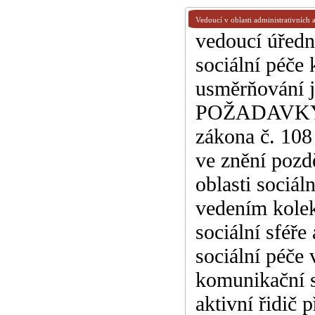
Vedoucí v oblasti administrativních
vedoucí úřední
sociální péče 
usměrňování j
POŽADAVKY: V
zákona č. 108
ve znění pozd
oblasti sociál
vedením kolek
sociální sféř
sociální péče 
komunikační s
aktivní řidič