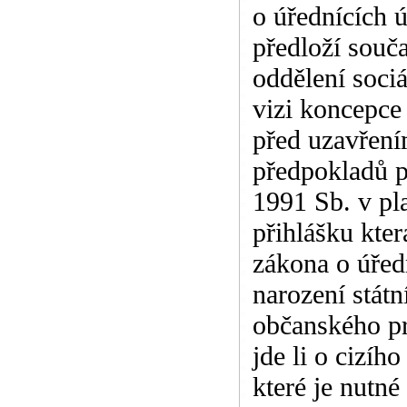
o úřednících 
předloží souč
oddělení sociá
vizi koncepce
před uzavření
předpokladů p
1991 Sb. v pl
přihlášku kter
zákona o úředn
narození státn
občanského pr
jde li o cizí
které je nutné