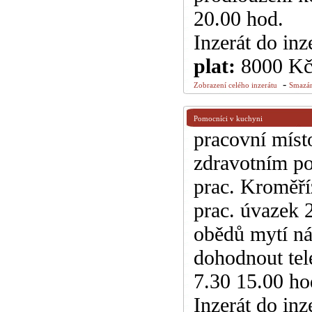
20.00 hod.
Inzerát do inz
plat:
8000 K
-
Zobrazení celého inzerátu
Smazán
Pomocníci v kuchyni
pracovní míst
zdravotním po
prac. Kroměří
prac. úvazek 
obědů mytí ná
dohodnout tel
7.30 15.00 ho
Inzerát do inz