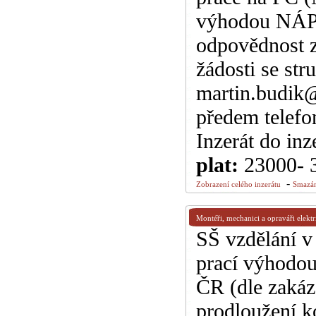
výhodou NÁPL
odpovědnost 
žádosti se str
martin.budik@
předem telefo
Inzerát do inz
plat:
23000- 
-
Zobrazení celého inzerátu
Smazán
Montéři, mechanici a opraváři elektr
SŠ vzdělání v
prací výhodou
ČR (dle zakáz
prodloužení k