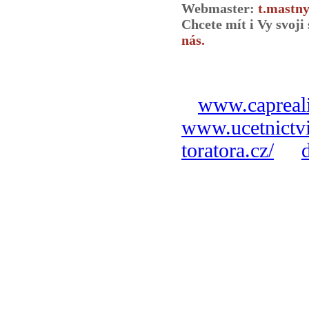
Webmaster:
t.mastny
Chcete mít i Vy svoj
nás.
www.capreali
www.ucetnictvi
toratora.cz/