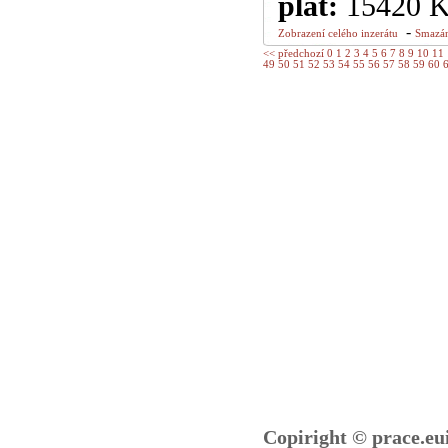
plat:
15420 
-
Zobrazení celého inzerátu
Smazán
<< předchozí
0
1
2
3
4
5
6
7
8
9
10
11
49
50
51
52
53
54
55
56
57
58
59
60
Copiright © prace.eu