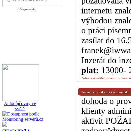
požadována vh
internetu zna
RSS zpravodaj
výhodou znalo
o práci písem
zasílat do 16
franek@iwwa
Inzerát do inz
plat:
13000- 
-
Zobrazení celého inzerátu
Smazán
Pracovníci v zákaznických kontaktn
dohoda o pro
Autopůjčovny ve
klienty admin
světě
aktivit POŽA
zodpovědnost 