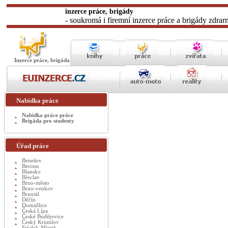
inzerce práce, brigády
- soukromá i firemní inzerce práce a brigády zdrar
Inzerce práce, brigáda
Nabídka práce
Nabídka práce práce
Brigáda pro studenty
Úřad práce
Benešov
Beroun
Blansko
Břeclav
Brno-město
Brno-venkov
Bruntál
Děčín
Domažlice
Česká Lípa
České Budějovice
Český Krumlov
Frýdek-Místek