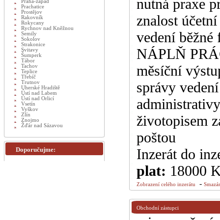
nutná praxe p
Praha-západ
Prachatice
Prostějov
znalost účetn
Rakovník
Rokycany
Rychnov nad Kněžnou
vedení běžné f
Semily
Sokolov
Strakonice
NÁPLŇ PRÁCE:
Svitavy
Šumperk
Tábor
měsíční výstu
Tachov
Teplice
Třebíč
správy vedení
Trutnov
Uherské Hradiště
Ústí nad Labem
Ústí nad Orlicí
administrativ
Vsetín
Vyškov
Zlín
životopisem z
Znojmo
Žďár nad Sázavou
poštou
Doporučujme:
Inzerát do inz
plat:
18000 
-
Zobrazení celého inzerátu
Smazán
Obchodní zástupci