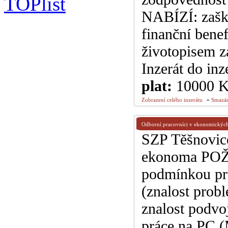
NABÍZÍ: zaško
finanční bene
životopisem z
Inzerát do inz
plat:
10000 
-
Zobrazení celého inzerátu
Smazán
Odborní pracovníci v ekonomických
SZP Těšnovice
ekonoma POŽ
podmínkou pra
(znalost prob
znalost podvo
práce na PC (