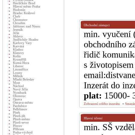
Havlíčkův Brod
Hlavní město Praha
Hodonín
Hradec Králové
Cheb
Chomutov
Chrudim
Obchodní zástupci
Jablonec nad Nisou
Jeseník
min. vyučení 
Jičín
Jihlava
Jindřichův Hradec
obchodního zá
Karlovy Vary
Karviná
Kladno
řidič komunika
Klatovy
Kolín
Kroměříž
s životopisem
Kutná Hora
Liberec
Litoměřice
email:distvan
Louny
Mělník
Mladá Boleslav
Inzerát do inz
Most
Náchod
Nový Jičín
plat:
15000- 
Nymburk
Olomouc
Opava
-
Ostrava-město
Zobrazení celého inzerátu
Smazán
Pardubice
Pelhřimov
Písek
Plzeň-jih
Hlavní účetní
Plzeň-město
Plzeň-sever
min. SŠ vzděl
Přerov
Příbram
Praha-východ