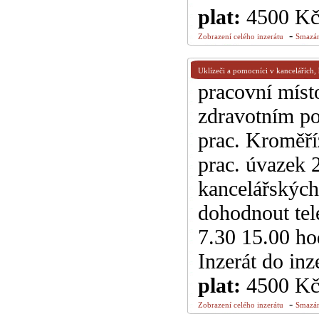
plat:
4500 K
-
Zobrazení celého inzerátu
Smazán
Uklízeči a pomocníci v kancelářích,
pracovní míst
zdravotním po
prac. Kroměří
prac. úvazek 
kancelářských 
dohodnout tel
7.30 15.00 ho
Inzerát do inz
plat:
4500 K
-
Zobrazení celého inzerátu
Smazán