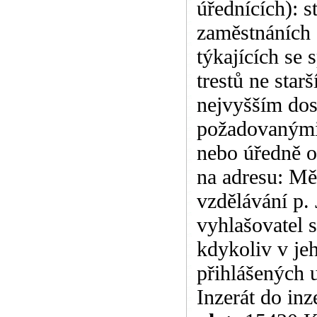
úřednících): 
zaměstnáních 
týkajících se 
trestů ne star
nejvyšším do
požadovanými 
nebo úředně 
na adresu: Mě
vzdělávání p.
vyhlašovatel s
kdykoliv v je
přihlášených 
Inzerát do inz