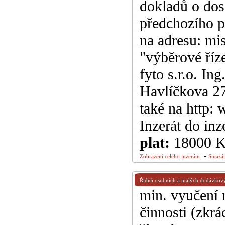
dokladů o dos
předchozího p
na adresu: m
"výběrové říz
fyto s.r.o. In
Havlíčkova 27
také na http:
Inzerát do inz
plat:
18000 
-
Zobrazení celého inzerátu
Smazán
Řidiči osobních a malých dodávkov
min. vyučení 
činnosti (zkr