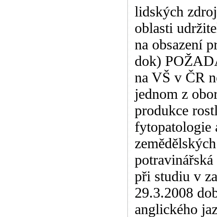
lidských zdr
oblasti udrži
na obsazení
dok) POŽADAV
na VŠ v ČR ne
jednom z obor
produkce rostl
fytopatologie 
zemědělských 
potravinářská
při studiu v 
29.3.2008 dob
anglického ja