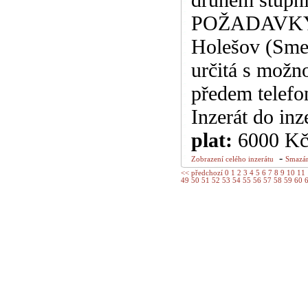
POŽADAVKY: p
Holešov (Sme
určitá s možn
předem telefo
Inzerát do inz
plat:
6000 K
-
Zobrazení celého inzerátu
Smazán
<< předchozí
0
1
2
3
4
5
6
7
8
9
10
11
49
50
51
52
53
54
55
56
57
58
59
60