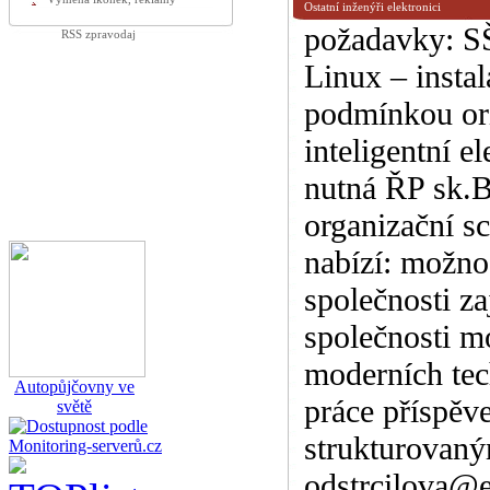
Ostatní inženýři elektronici
požadavky: SŠ
RSS zpravodaj
Linux – insta
podmínkou ori
inteligentní e
nutná ŘP sk.B
organizační s
nabízí: možno
společnosti za
společnosti mo
moderních tec
Autopůjčovny ve
práce příspěv
světě
strukturovaný
odstrcilova@e