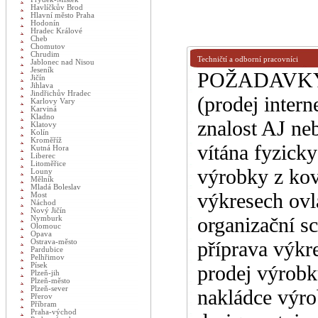
Havlíčkův Brod
Hlavní město Praha
Hodonín
Hradec Králové
Cheb
Chomutov
Chrudim
Techničtí a odborní pracovníci
Jablonec nad Nisou
Jeseník
POŽADAVKY: m
Jičín
Jihlava
Jindřichův Hradec
(prodej intern
Karlovy Vary
Karviná
Kladno
znalost AJ ne
Klatovy
Kolín
Kroměříž
vítána fyzick
Kutná Hora
Liberec
Litoměřice
výrobky z kovu
Louny
Mělník
Mladá Boleslav
výkresech ovl
Most
Náchod
Nový Jičín
organizační 
Nymburk
Olomouc
Opava
příprava výkr
Ostrava-město
Pardubice
Pelhřimov
Písek
prodej výrobk
Plzeň-jih
Plzeň-město
Plzeň-sever
nakládce výro
Přerov
Příbram
Praha-východ