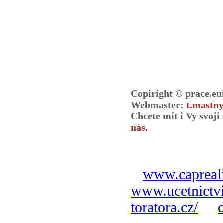
Copiright © prace.eu
Webmaster:
t.mastny
Chcete mít i Vy svoj
nás.
www.capreali
www.ucetnictvi
toratora.cz/