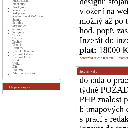
designu stoja
Praha-západ
Prachatice
Prostějov
vložení na web
Rakovník
Rokycany
Rychnov nad Kněžnou
možný až po t
Semily
Sokolov
Strakonice
hod. popř. za
Svitavy
Šumperk
Tábor
Inzerát do inz
Tachov
Teplice
Třebíč
plat:
18000 
Trutnov
Uherské Hradiště
Ústí nad Labem
-
Ústí nad Orlicí
Zobrazení celého inzerátu
Smazán
Vsetín
Vyškov
Zlín
Znojmo
Správci webu
Žďár nad Sázavou
dohoda o prac
Doporučujme:
týdně POŽAD
PHP znalost p
bitmapových e
s prací s red