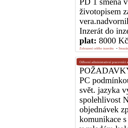
PD 1 směna v
životopisem za
vera.nadvorn
Inzerát do inz
plat:
8000 K
-
Zobrazení celého inzerátu
Smazán
Odborní administrativní pracovníci a 
POŽADAVKY: m
PC podmínkou
svět. jazyka 
spolehlivost
objednávek zp
komunikace s