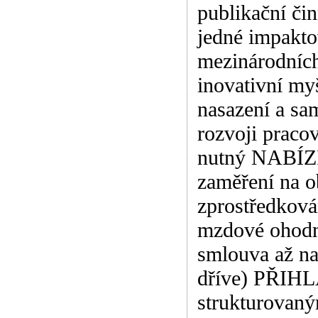
publikační čin
jedné impakto
mezinárodních
inovativní my
nasazení a sam
rozvoji pracov
nutný NABÍZÍ
zaměření na 
zprostředkován
mzdové ohodn
smlouva až na
dříve) PŘIHL
strukturovan