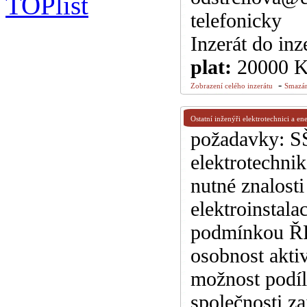
telefonicky
Inzerát do inz
plat:
20000 
-
Zobrazení celého inzerátu
Smazán
Ostatní inženýři elektrotechnici a ene
požadavky: S
elektrotechnik
nutné znalosti
elektroinstal
podmínkou ŘP 
osobnost aktiv
možnost podíl
společnosti za