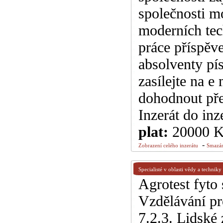
společnosti mo
moderních tec
práce příspěve
absolventy pí
zasílejte na e
dohodnout pře
Inzerát do inz
plat:
20000 
-
Zobrazení celého inzerátu
Smazán
Specialisté v oblasti vědy a techniky
Agrotest fyto
Vzdělávání pr
7.2.3. Lidské