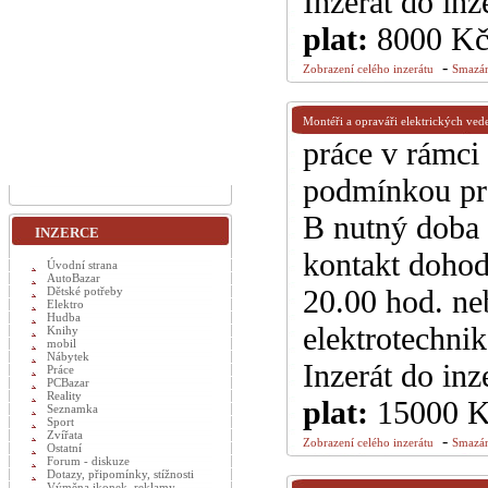
Inzerát do inz
plat:
8000 K
-
Zobrazení celého inzerátu
Smazán
Montéři a opraváři elektrických ved
práce v rámc
podmínkou pra
B nutný doba 
INZERCE
kontakt dohod
Úvodní strana
AutoBazar
20.00 hod. neb
Dětské potřeby
Elektro
Hudba
elektrotechn
Knihy
mobil
Nábytek
Inzerát do inz
Práce
PCBazar
Reality
plat:
15000 
Seznamka
Sport
Zvířata
-
Zobrazení celého inzerátu
Smazán
Ostatní
Forum - diskuze
Dotazy, připomínky, stížnosti
Výměna ikonek, reklamy