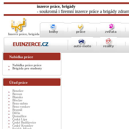
inzerce práce, brigády
- soukromá i firemní inzerce práce a brigády zdrar
Inzerce práce, brigáda
Nabídka práce
Nabídka práce práce
Brigáda pro studenty
Úřad práce
Benešov
Beroun
Blansko
Břeclav
Brno-město
Brno-venkov
Bruntál
Děčín
Domažlice
Česká Lípa
České Budějovice
Český Krumlov
Frýdek-Místek