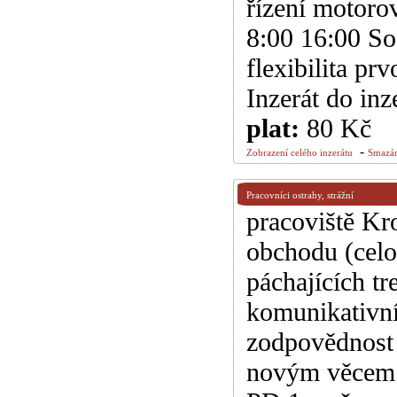
řízení motoro
8:00 16:00 So
flexibilita pr
Inzerát do inz
plat:
80 Kč
-
Zobrazení celého inzerátu
Smazán
Pracovníci ostrahy, strážní
pracoviště Kr
obchodu (celo
páchajících tr
komunikativní
zodpovědnost 
novým věcem 