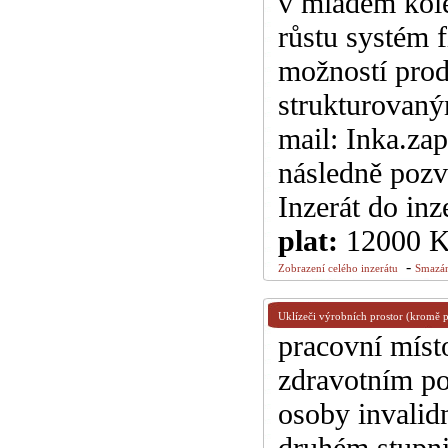
v mladém kole
růstu systém 
možností pro
strukturovaný
mail: Inka.za
následně pozvá
Inzerát do inz
plat:
12000 
-
Zobrazení celého inzerátu
Smazán
Uklízeči výrobních prostor (kromě p
pracovní míst
zdravotním po
osoby invalidn
druhém stupn