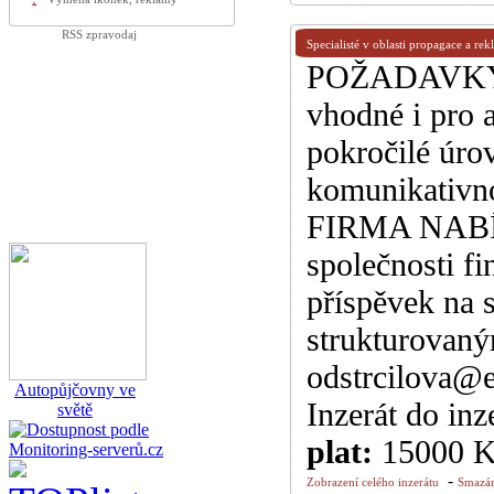
RSS zpravodaj
Specialisté v oblasti propagace a re
POŽADAVKY: 
vhodné i pro 
pokročilé úro
komunikativno
FIRMA NABÍZÍ:
společnosti f
příspěvek na 
strukturovaný
odstrcilova@e
Autopůjčovny ve
Inzerát do inz
světě
plat:
15000 
-
Zobrazení celého inzerátu
Smazán