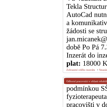
Tekla Structu
AutoCad nutná
a komunikativ
žádosti se str
jan.micanek@
době Po Pá 7.
Inzerát do inz
plat:
18000 
-
Zobrazení celého inzerátu
Smazán
Odborní pracovníci v oblasti rehabil
podmínkou SŠ 
fyzioterapeut
pracovišti v 