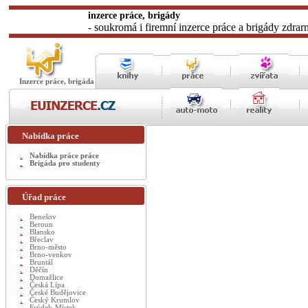
inzerce práce, brigády
- soukromá i firemní inzerce práce a brigády zdrar
Inzerce práce, brigáda
Nabídka práce
Nabídka práce práce
Brigáda pro studenty
Úřad práce
Benešov
Beroun
Blansko
Břeclav
Brno-město
Brno-venkov
Bruntál
Děčín
Domažlice
Česká Lípa
České Budějovice
Český Krumlov
Frýdek-Místek