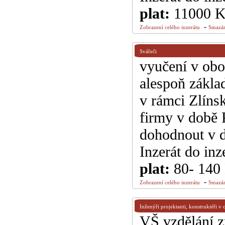
plat:
11000 
-
Zobrazení celého inzerátu
Smazán
Svářeči
vyučení v ob
alespoň zákla
v rámci Zlíns
firmy v době 
dohodnout v d
Inzerát do inz
plat:
80- 140
-
Zobrazení celého inzerátu
Smazán
Inženýři projektanti, konstruktéři v 
VŠ vzdělání z