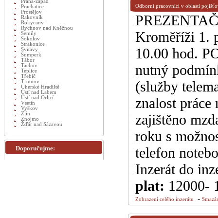
Praha-západ
Odborní pracovníci v oblasti pojišťo
Prachatice
Prostějov
PREZENTAČN
Rakovník
Rokycany
Rychnov nad Kněžnou
Kroměříži 1. 
Semily
Sokolov
Strakonice
10.00 hod. P
Svitavy
Šumperk
Tábor
nutný podmínk
Tachov
Teplice
Třebíč
(služby telem
Trutnov
Uherské Hradiště
Ústí nad Labem
Ústí nad Orlicí
znalost práce
Vsetín
Vyškov
Zlín
zajištěno mzda
Znojmo
Žďár nad Sázavou
roku s možno
Doporučujme:
telefon noteb
Inzerát do inz
plat:
12000- 
-
Zobrazení celého inzerátu
Smazán