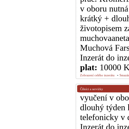
v oboru nutná
krátký + dlou
životopisem za
muchovaaneta
Muchová Fars
Inzerát do inz
plat:
10000 
-
Zobrazení celého inzerátu
Smazán
Číšníci a servírky
vyučení v obo
dlouhý týden 
telefonicky v
Inzerát do inz