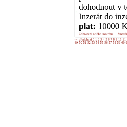
dohodnout v t
Inzerát do inz
plat:
10000 
-
Zobrazení celého inzerátu
Smazán
<< předchozí
0
1
2
3
4
5
6
7
8
9
10
11
49
50
51
52
53
54
55
56
57
58
59
60