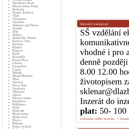
Havlíčkův Brod
Hlavní město Praha
Hodonín
Hradec Králové
Cheb
Chomutov
Chrudim
Sekretáři (všeobecní)
Jablonec nad Nisou
Jeseník
SŠ vzdělání e
Jičín
Jihlava
Jindřichův Hradec
komunikativn
Karlovy Vary
Karviná
Kladno
vhodné i pro 
Klatovy
Kolín
Kroměříž
denně později
Kutná Hora
Liberec
Litoměřice
8.00 12.00 ho
Louny
Mělník
Mladá Boleslav
životopisem z
Most
Náchod
Nový Jičín
sklenar@dlazb
Nymburk
Olomouc
Opava
Inzerát do inz
Ostrava-město
Pardubice
Pelhřimov
Písek
plat:
50- 100
Plzeň-jih
Plzeň-město
Plzeň-sever
-
Zobrazení celého inzerátu
Smazán
Přerov
Příbram
Praha-východ