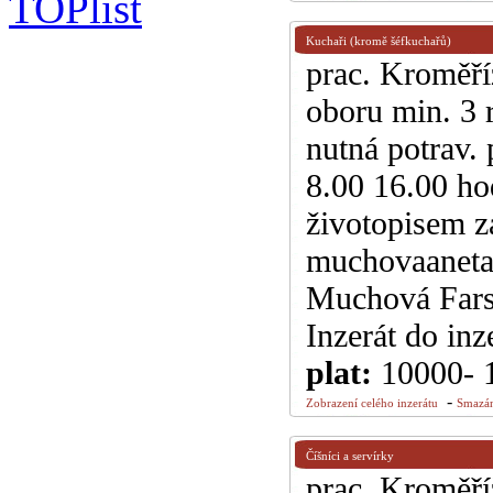
Kuchaři (kromě šéfkuchařů)
prac. Kroměří
oboru min. 3 
nutná potrav.
8.00 16.00 ho
životopisem za
muchovaaneta
Muchová Fars
Inzerát do inz
plat:
10000- 
-
Zobrazení celého inzerátu
Smazán
Číšníci a servírky
prac. Kroměří