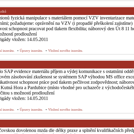
ozíků
mionů fyzická manipulace s materiálem pomocí VZV inventarizace mate
ními; požadujeme: oprávnění na VZV (i propadlé přeškolení zajistíme)
st schopnost pracovat pod tlakem flexibilita; náborový den Út 8 11 h
ožností prodloužení
brigády vložen: 14.05.2011
-
-
í inzerátu.
Úpravy inzerátu.
Vložení nového inzerátu.
do SAP evidence materiálu příjem a výdej komunikace s ostatními oddě
dovém zásobování zkušenost se systémem SAP výhodou MS office exce
nikativnost schopnost práce pod tlakem pečlivost zodpovědnost; náboro
 Kutná Hora a Pardubice (místo vhodné pro uchazeče z východočeskéh
čitou s možností prodloužení
brigády vložen: 14.05.2011
-
-
í inzerátu.
Úpravy inzerátu.
Vložení nového inzerátu.
ičovskou dovolenou mzda dle délky praxe a splnění kvalifikačních pře