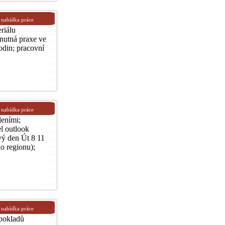
nabídka práce
riálu
 nutná praxe ve
odin; pracovní
nabídka práce
leními;
l outlook
vý den Út 8 11
o regionu);
nabídka práce
dpokladů