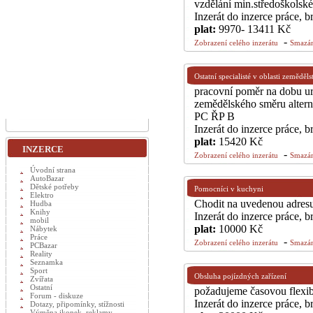
vzdělání min.středoškolsk
Inzerát do inzerce práce, 
plat:
9970- 13411 Kč
-
Zobrazení celého inzerátu
Smazán
Ostatní specialisté v oblasti zeměděls
pracovní poměr na dobu ur
zemědělského směru alterna
PC ŘP B
Inzerát do inzerce práce, 
plat:
15420 Kč
INZERCE
-
Zobrazení celého inzerátu
Smazán
Úvodní strana
AutoBazar
Dětské potřeby
Pomocníci v kuchyni
Elektro
Chodit na uvedenou adresu
Hudba
Knihy
Inzerát do inzerce práce, 
mobil
plat:
10000 Kč
Nábytek
Práce
-
Zobrazení celého inzerátu
Smazán
PCBazar
Reality
Seznamka
Sport
Obsluha pojízdných zařízení
Zvířata
Ostatní
požadujeme časovou flexibi
Forum - diskuze
Inzerát do inzerce práce, 
Dotazy, připomínky, stížnosti
Výměna ikonek, reklamy