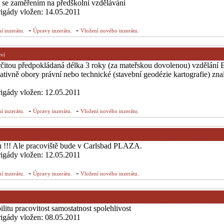
é se zaměřením na předškolní vzdělávání
brigády vložen: 14.05.2011
-
-
í inzerátu.
Úpravy inzerátu.
Vložení nového inzerátu.
tví
čitou předpokládaná délka 3 roky (za mateřskou dovolenou) vzdělání 
tivně obory právní nebo technické (stavební geodézie kartografie) znal
brigády vložen: 12.05.2011
-
-
í inzerátu.
Úpravy inzerátu.
Vložení nového inzerátu.
 !!! Ale pracoviště bude v Carlsbad PLAZA.
brigády vložen: 12.05.2011
-
-
í inzerátu.
Úpravy inzerátu.
Vložení nového inzerátu.
litu pracovitost samostatnost spolehlivost
brigády vložen: 08.05.2011