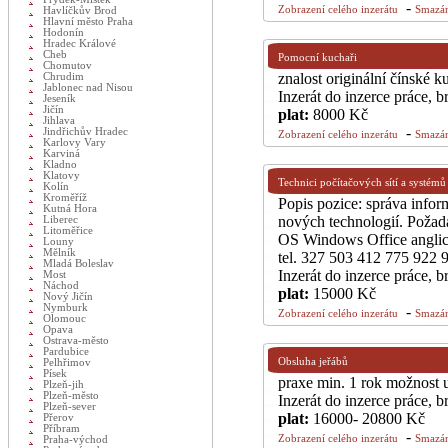
-
Zobrazení celého inzerátu
Smazán
Havlíčkův Brod
Hlavní město Praha
Hodonín
Hradec Králové
Cheb
Pomocní kuchaři
Chomutov
znalost originální čínské 
Chrudim
Jablonec nad Nisou
Inzerát do inzerce práce, 
Jeseník
Jičín
plat:
8000 Kč
Jihlava
-
Jindřichův Hradec
Zobrazení celého inzerátu
Smazán
Karlovy Vary
Karviná
Kladno
Klatovy
Technici počítačových sítí a systémů
Kolín
Kroměříž
Popis pozice: správa inf
Kutná Hora
nových technologií. Požada
Liberec
Litoměřice
OS Windows Office anglick
Louny
Mělník
tel. 327 503 412 775 922
Mladá Boleslav
Inzerát do inzerce práce, 
Most
Náchod
plat:
15000 Kč
Nový Jičín
Nymburk
-
Zobrazení celého inzerátu
Smazán
Olomouc
Opava
Ostrava-město
Pardubice
Obsluha jeřábů
Pelhřimov
Písek
praxe min. 1 rok možnost u
Plzeň-jih
Plzeň-město
Inzerát do inzerce práce, 
Plzeň-sever
plat:
16000- 20800 Kč
Přerov
Příbram
-
Zobrazení celého inzerátu
Smazán
Praha-východ