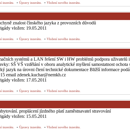
-
-
í inzerátu.
Úpravy inzerátu.
Vložení nového inzerátu.
kuchyně znalost čínského jazyka z provozních důvodů
brigády vložen: 19.05.2011
-
-
í inzerátu.
Úpravy inzerátu.
Vložení nového inzerátu.
ormačních systémů a LAN řešení SW i HW problémů podpora uživatelů 
vky: SŠ VŠ vzdělání v oboru analytické myšlení samostatnost ochota s
ý jazyk na úrovni čtení technické dokumentace Bližší informace podá
 915 email zdenek.kuchar@nemkh.cz
brigády vložen: 17.05.2011
-
-
í inzerátu.
Úpravy inzerátu.
Vložení nového inzerátu.
bytování. proplácení jízdného platí zaměstnavatel stravování
brigády vložen: 15.05.2011
-
-
í inzerátu.
Úpravy inzerátu.
Vložení nového inzerátu.