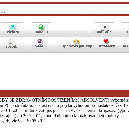
ma.
i
 SE ZDRAVOTNÍM POSTIŽENÍM; I ABSOLVENT; výborná zna
a PC podmínkou; znalost cizího jazyka výhodou; samostatnost čas. flex
1:00 16:00; struktur.životopis posílat POUZE na email krupasova@prav
e zájem) do 20.5.2011; kandidáti budou kontaktováni telefonicky.
brigády vložen: 20.05.2011