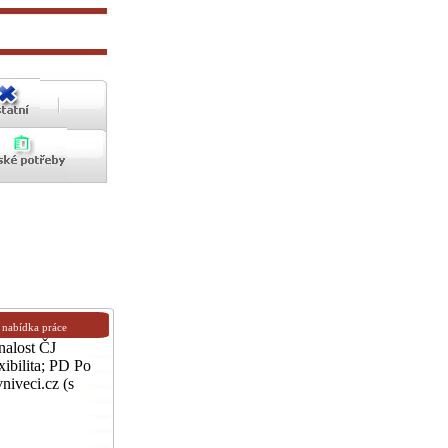
nabídka práce
lost ČJ
ibilita; PD Po
niveci.cz (s