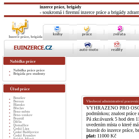
inzerce práce, brigády
- soukromá i firemní inzerce práce a brigády zdrar
Inzerce práce, brigáda
Nabídka práce
Nabídka práce práce
Brigáda pro studenty
Úřad práce
Benešov
Beroun
Všeobecní administrativní pracovníc
Blansko
VYHRAZENO PRO OSOBY
Břeclav
Brno-město
podmínkou; znalost práce n
Brno-venkov
Pá zkr.úvazek 5 hod den 1
Bruntál
Děčín
uvedením místa o které mát
Domažlice
Česká Lípa
Inzerát do inzerce práce, 
České Budějovice
plat:
11000 Kč
Český Krumlov
Frýdek-Místek