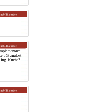
nabídka práce
nabídka práce
implementace
e učit znalost
 Ing. Kuchař
nabídka práce