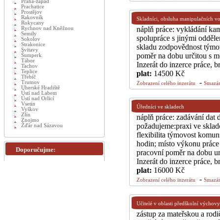
Praha-západ
Prachatice
Prostějov
Rakovník
Skladníci, obsluha manipulačních v
Rokycany
náplň práce: vykládání ka
Rychnov nad Kněžnou
Semily
spolupráce s jinými odděle
Sokolov
Strakonice
skladu zodpovědnost týmovo
Svitavy
poměr na dobu určitou s m
Šumperk
Tábor
Inzerát do inzerce práce, 
Tachov
Teplice
plat:
14500 Kč
Třebíč
-
Trutnov
Zobrazení celého inzerátu
Smazán
Uherské Hradiště
Ústí nad Labem
Ústí nad Orlicí
Vsetín
Úředníci ve skladech
Vyškov
Zlín
náplň práce: zadávání dat 
Znojmo
požadujeme:praxi ve skla
Žďár nad Sázavou
flexibilita týmovost komu
hodin; místo výkonu práce
Doporučujme:
pracovní poměr na dobu ur
Inzerát do inzerce práce, 
plat:
16000 Kč
-
Zobrazení celého inzerátu
Smazán
Učitelé v oblasti předškolní výchovy
zástup za mateřskou a rod