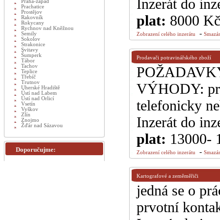
Inzerát do inz
Praha-západ
Prachatice
Prostějov
plat:
8000 K
Rakovník
Rokycany
Rychnov nad Kněžnou
-
Semily
Zobrazení celého inzerátu
Smazán
Sokolov
Strakonice
Svitavy
Šumperk
Prodavači potravinářského zboží
Tábor
Tachov
POŽADAVKY: v
Teplice
Třebíč
Trutnov
VÝHODY: prá
Uherské Hradiště
Ústí nad Labem
Ústí nad Orlicí
telefonicky n
Vsetín
Vyškov
Zlín
Inzerát do inz
Znojmo
Žďár nad Sázavou
plat:
13000- 
Doporučujme:
-
Zobrazení celého inzerátu
Smazán
Kartografové a zeměměřiči
jedná se o prá
prvotní konta