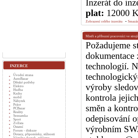
Inzerát do inz
plat:
12000 
-
Zobrazení celého inzerátu
Smazán
Mistři a příbuzní pracovníci ve strojí
Požadujeme st
dokumentace z
technologií. N
INZERCE
technologický
Úvodní strana
AutoBazar
Dětské potřeby
výroby sledov
Elektro
Hudba
Knihy
kontrola jejic
mobil
Nábytek
Práce
směn a kontro
PCBazar
Reality
odepisování o
Seznamka
Sport
Zvířata
výrobním SW. 
Ostatní
Forum - diskuze
Dotazy, připomínky, stížnosti
Výměna ikonek, reklamy