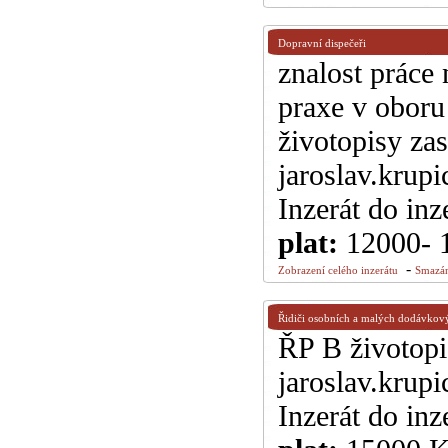
Dopravní dispečeři
znalost práce
praxe v oboru
životopisy zas
jaroslav.krup
Inzerát do inz
plat:
12000- 
-
Zobrazení celého inzerátu
Smazán
Řidiči osobních a malých dodávkov
ŘP B životopis
jaroslav.krup
Inzerát do inz