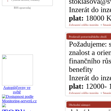
stoklasova@sv
Inzerát do inz
RSS zpravodaj
plat:
18000 
-
Zobrazení celého inzerátu
Smazán
Prodavači potravinářského zboží
Požadujeme: s
znalost a ori
finančního rů
benefity
Inzerát do inz
plat:
12000- 
Autopůjčovny ve
světě
-
Zobrazení celého inzerátu
Smazán
Obchodní zástupci