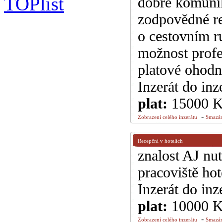
dobré komunik
zodpovědné re
o cestovním r
možnost profe
platové ohodn
Inzerát do inz
plat:
15000 
-
Zobrazení celého inzerátu
Smazán
Recepční v hotelích
znalost AJ nu
pracoviště ho
Inzerát do inz
plat:
10000 
-
Zobrazení celého inzerátu
Smazán