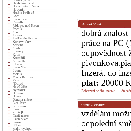
Havlíčkův Brod
Hlavní město Praha
Hodonín
Hradec Králové
Cheb
Chomutov
Chrudim
Mzdoví účetní
Jablonec nad Nisou
Jeseník
dobrá znalost 
Jičín
Jihlava
Jindřichův Hradec
práce na PC (
Karlovy Vary
Karviná
Kladno
odpovědnost ži
Klatovy
Kolín
Kroměříž
pivonkova.pi
Kutná Hora
Liberec
Litoměřice
Inzerát do inz
Louny
Mělník
Mladá Boleslav
plat:
20000 
Most
Náchod
Nový Jičín
-
Nymburk
Zobrazení celého inzerátu
Smazán
Olomouc
Opava
Ostrava-město
Pardubice
Číšníci a servírky
Pelhřimov
Písek
vzdělání možn
Plzeň-jih
Plzeň-město
Plzeň-sever
odpolední sm
Přerov
Příbram
Praha-východ