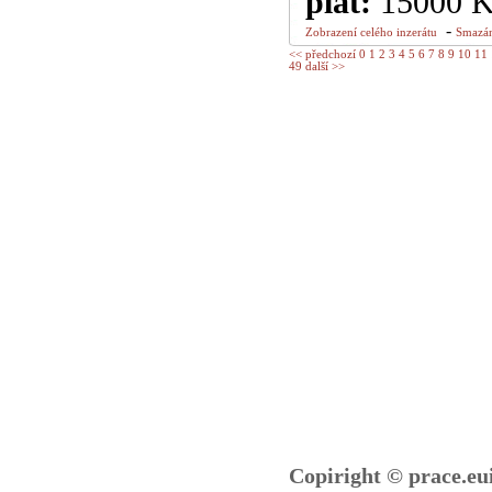
plat:
15000 
-
Zobrazení celého inzerátu
Smazán
<< předchozí
0
1
2
3
4
5
6
7
8
9
10
11
49
další >>
Copiright © prace.eu