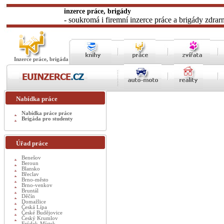
inzerce práce, brigády
- soukromá i firemní inzerce práce a brigády zdrar
Inzerce práce, brigáda
Nabídka práce
Nabídka práce práce
Brigáda pro studenty
Úřad práce
Benešov
Beroun
Blansko
Břeclav
Brno-město
Brno-venkov
Bruntál
Děčín
Domažlice
Česká Lípa
České Budějovice
Český Krumlov
Frýdek-Místek